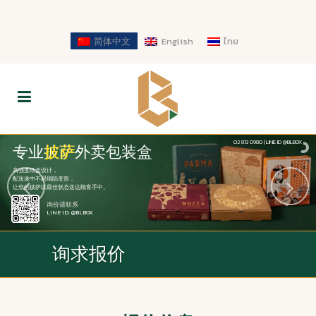
简体中文
English
ไทย
02 813 0980 | LINE ID @BLBOX
专业披萨外卖包装盒
披萨
.
高强度纸盒设计，
配送途中不易塌陷变形，
让您的披萨以最佳状态送达顾客手中。
询价请联系
LINE ID: @BLBOX
询求报价