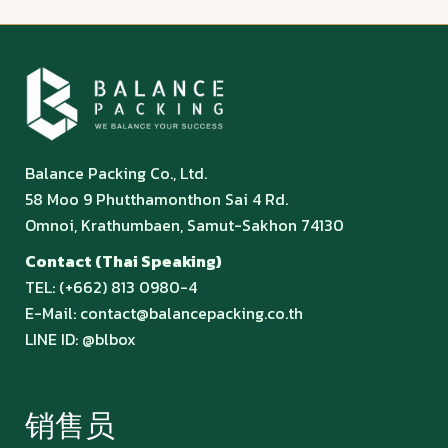
Balance Packing Co., Ltd.
58 Moo 9 Phutthamonthon Sai 4 Rd.
Omnoi, Krathumbaen, Samut-Sakhon 74130
Contact (Thai Speaking)
TEL:
(+662) 813 0980
-4
E-Mail:
contact@balancepacking.co.th
LINE ID:
@blbox
销售员